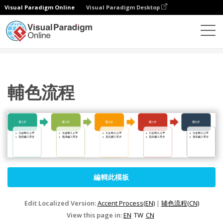
Visual Paradigm Online
Visual Paradigm Desktop
圖表
模板
處理
輔色流程
輔色流程
編輯此模板
Edit Localized Version:
Accent Process(EN)
|
辅色流程(CN)
View this page in:
EN
TW
CN