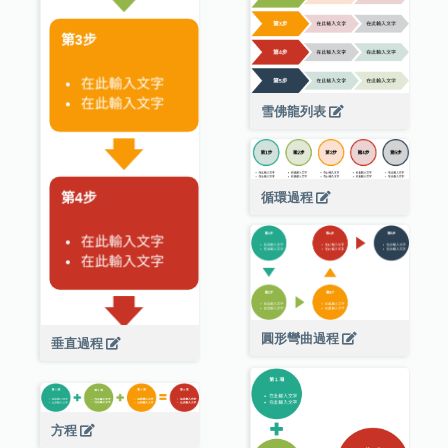
雪佛龍列表
循環過程
圓形彎曲過程
垂直過程
方程