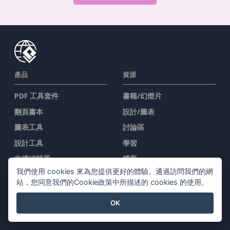
產品
資源
PDF 工具套件
書籍/幻燈片
翻頁書本
設計/圖表
圖表工具
討論區
設計工具
學習
文檔編輯器
博客
我們使用 cookies 來為您提供更好的體驗。通過訪問我們的網
简报製作工具
知識
站，您同意我們的Cookie政策中所描述的 cookies 的使用。
試算表編輯器
免費工具
OK
價格
網站地圖