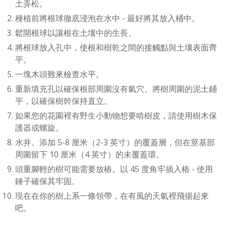
土弄松。
種植前將根球徹底浸泡在水中 - 最好將其放入桶中。
鬆開根球以讓根在土壤中的生長。
將根球放入孔中，使根和樹乾之間的接觸點與土壤表面齊
平。
一塊木頭難來檢查水平。
重新填充孔以確保根部周圍沒有氣穴。將樹周圍的泥土鋪
平，以確保樹幹保持直立。
如果您的花園裡有野生小動物想要啃樹皮，請使用樹木保
護器或螺旋。
水井。添加 5-8 厘米（2-3 英寸）的覆蓋層，但在莖基部
周圍留下 10 厘米（4 英寸）的未覆蓋環。
頭重腳輕的樹可能需要放樁。以 45 度角牢插入樁 - 使用
錘子確保其牢固。
現在在你的樹上系一條領帶，在有風的天氣裡飛揚起來
吧。