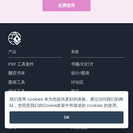
免费使用
产品
资源
PDF 工具套件
书籍/幻灯片
翻页书本
设计/图表
图表工具
讨论区
设计工具
学习
我们使用 cookies 来为您提供更好的体验。通过访问我们的网
文档编辑器
博客
站，您同意我们的Cookie政策中所描述的 cookies 的使用。
簡報製作工具
知识
OK
试算表编辑器
免费工具
价格
网站地图