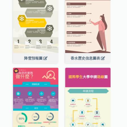
降雪預報圖
香水歷史信息圖表