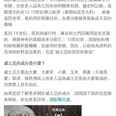
有關，但更多人認為它與疾病和醫療有關。據史料記載，蒸
餾酒大約在12-13世紀傳入歐洲（最開始是意大利），被修
道院使用，最初用於製藥目的，生產治療腸胃脹氣或天花的
藥物
直到 14 世紀，黑死病盛行時，煉金術士們試圖用從未見過
的、感覺神奇的蒸餾器來治愈它； 15世紀前，蒸餾技術傳
到蘇格蘭和愛爾蘭，也被用於製藥。因此，以穀物為原料的
高酒精飲料是誤產的，也是“威士忌的原型和鼻祖”
威士忌的成分是什麼？
威士忌主要由大麥、大麥芽、小麥、玉米、裸麥（又稱黑
麥）製成，雖然傳統上很多人認為威士忌是由大麥製成的，
但實際上並非如此。
如果您想了解更多關於威士忌的成分，請閱讀下面的信息圖
表模板。欲知更多詳情，
請點擊此處
。