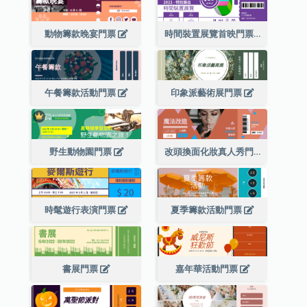
動物籌款晚宴門票
時間裝置展覽首映門票
午餐籌款活動門票
印象派藝術展門票
野生動物園門票
改頭換面化妝真人秀門票
時髦遊行表演門票
夏季籌款活動門票
書展門票
嘉年華活動門票