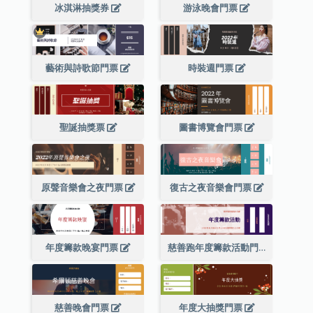
冰淇淋抽獎券
游泳晚會門票
藝術與詩歌節門票
時裝週門票
聖誕抽獎票
圖書博覽會門票
原聲音樂會之夜門票
復古之夜音樂會門票
年度籌款晚宴門票
慈善跑年度籌款活動門票
慈善晚會門票
年度大抽獎門票