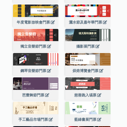
年度電影放映會門票
灑水節及嘉年華門票
獨立音樂節門票
攝影展門票
鋼琴音樂節門票
烘焙博覽會門票
芭蕾舞節門票
慈善跑入埸票
手工藝品市場門票
藍綠書展門票