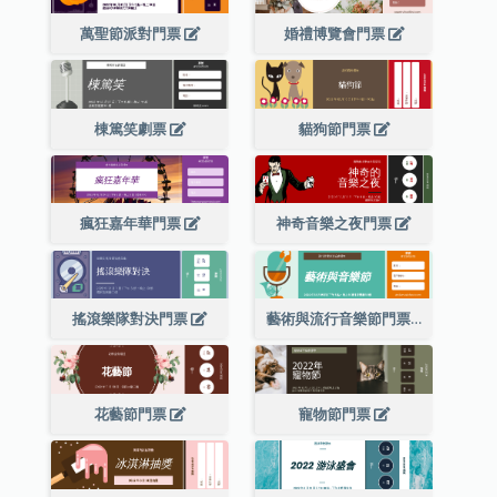
萬聖節派對門票
婚禮博覽會門票
棟篤笑劇票
貓狗節門票
瘋狂嘉年華門票
神奇音樂之夜門票
搖滾樂隊對決門票
藝術與流行音樂節門票
花藝節門票
寵物節門票