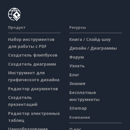
Продукт
Ресурсы
Набор инструментов
Книга / Слайд-шоу
для работы с PDF
Дизайн / Диаграммы
Создатель флипбуков
Форум
Создатель диаграмм
Узнать
Инструмент для
Блог
графического дизайна
Знания
Редактор документов
Бесплатные
Создатель
инструменты
презентаций
Sitemap
Редактор электронных
Компания
таблиц
Ценообразование
О нас