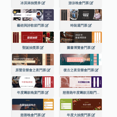
冰淇淋抽獎券
游泳晚會門票
藝術與詩歌節門票
時裝週門票
聖誕抽獎票
圖書博覽會門票
原聲音樂會之夜門票
復古之夜音樂會門票
年度籌款晚宴門票
慈善跑年度籌款活動門票
慈善晚會門票
年度大抽獎門票