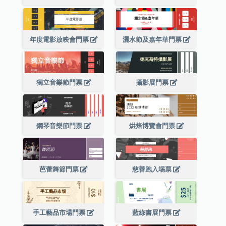
年度電影放映會門票
灑水節及嘉年華門票
獨立音樂節門票
攝影展門票
鋼琴音樂節門票
烘焙博覽會門票
芭蕾舞節門票
慈善跑入埸票
手工藝品市場門票
藍綠書展門票