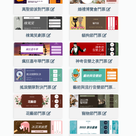
萬聖節派對門票
婚禮博覽會門票
棟篤笑劇票
貓狗節門票
瘋狂嘉年華門票
神奇音樂之夜門票
搖滾樂隊對決門票
藝術與流行音樂節門票
花藝節門票
寵物節門票