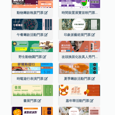
動物籌款晚宴門票
時間裝置展覽首映門票
午餐籌款活動門票
印象派藝術展門票
野生動物園門票
改頭換面化妝真人秀門票
時髦遊行表演門票
夏季籌款活動門票
書展門票
嘉年華活動門票