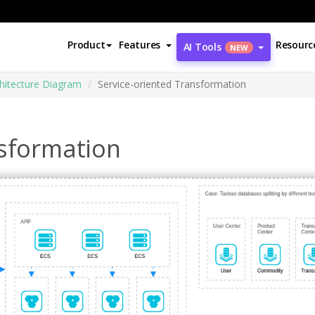
Product
Features
Resourc
AI Tools
NEW
chitecture Diagram
Service-oriented Transformation
nsformation