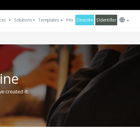
ces
Solutions
Templates
Prix
S'inscrire
S'identifier
ine
e created it.