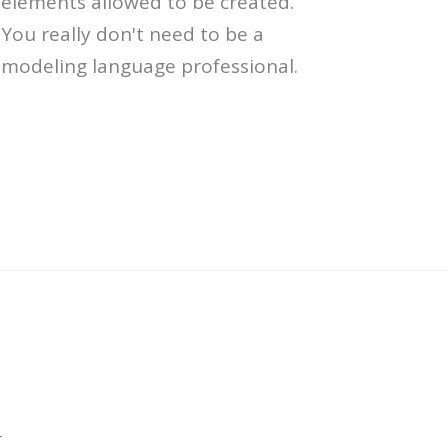
elements allowed to be created.
You really don't need to be a
modeling language professional.
r