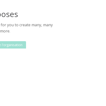
poses
or for you to create many, many
 more.
 l'organisation