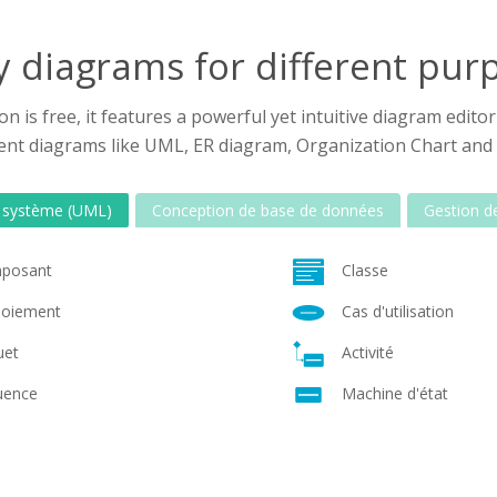
 diagrams for different pur
n is free, it features a powerful yet intuitive diagram edit
rent diagrams like UML, ER diagram, Organization Chart and
 système (UML)
Conception de base de données
Gestion de
posant
Classe
oiement
Cas d'utilisation
uet
Activité
uence
Machine d'état