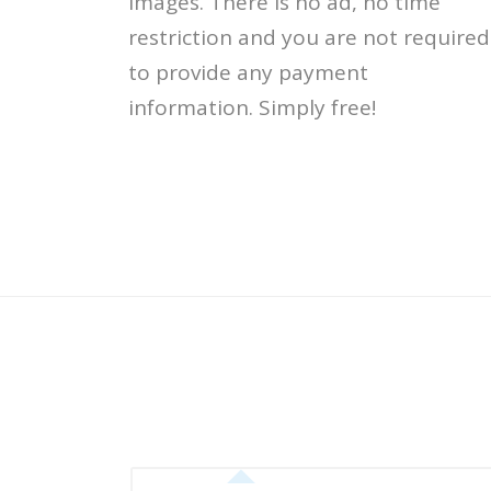
images. There is no ad, no time
restriction and you are not required
to provide any payment
information. Simply free!