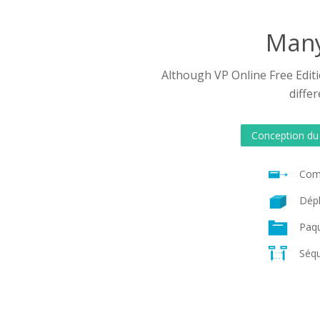
Many
Although VP Online Free Editio
diffe
Conception du
Com
Dépl
Paq
Séq