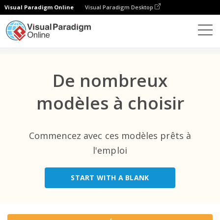
Visual Paradigm Online
Visual Paradigm Desktop
Top catégories
×
Formes
Modèles
All
De nombreux
Event
(9)
modèles à choisir
E-Commerce
(1)
Healthcare
(22)
Commencez avec ces modèles prêts à
IT
l'emploi
(1)
Non-Profit
(2)
START WITH A BLANK
Entertainment
(1)
Business
(28)