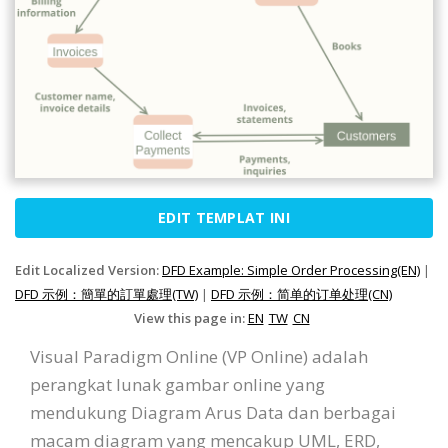
EDIT TEMPLAT INI
Edit Localized Version:
DFD Example: Simple Order Processing(EN)
|
DFD 示例：簡單的訂單處理(TW)
|
DFD 示例：简单的订单处理(CN)
View this page in:
EN
TW
CN
Visual Paradigm Online (VP Online) adalah
perangkat lunak gambar online yang
mendukung Diagram Arus Data dan berbagai
macam diagram yang mencakup UML, ERD,