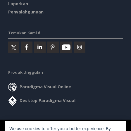
Laporkan
Penyalahgunaan
Temukan Kami di
Produk Unggulan
Paradigma Visual Online
Desktop Paradigma Visual
We use cookies to offer you a better experience. By
©2026 by Visual Paradigm. Semua hak cipta dilindungi undang-