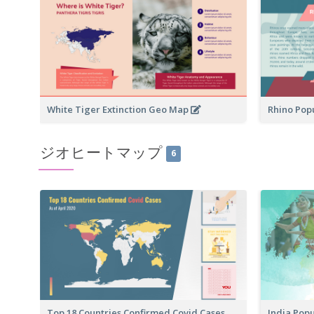
White Tiger Extinction Geo Map
Rhino Pop
ジオヒートマップ
6
Top 18 Countries Confirmed Covid Cases
India Pop