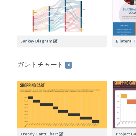
Sankey Diagram
Bilateral
ガントチャート
4
Trendy Gantt Chart
Project G