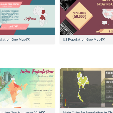
ulation Geo Map
US Population Geo Map
ulation Geo Heatmap 2019
Main Cities by Population in T