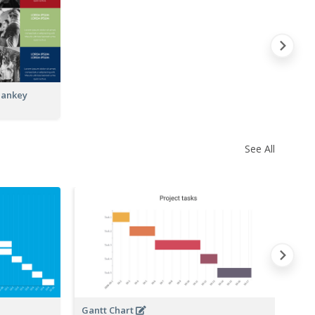
Sankey
See All
Gantt Chart