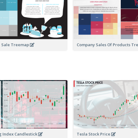
d Sale Treemap
Company Sales Of Products T
 Index Candlestick
Tesla Stock Price