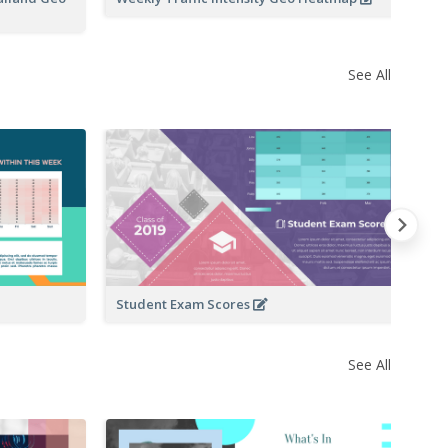
See All
Da
Student Exam Scores
See All