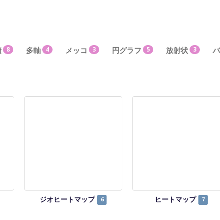
積
8
多軸
4
メッコ
3
円グラフ
5
放射状
3
バ
ジオヒートマップ
ヒートマップ
6
7