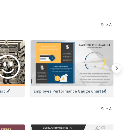
See All
Ve
art
Employee Performance Gauge Chart
See All