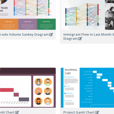
 Trade Volume Sankey Diagram
Immigrant Flow In Last Month 
Diagram
antt Chart
Project Gantt Chart