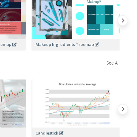
Co
reemap
Makeup Ingredients Treemap
See All
Candlestick