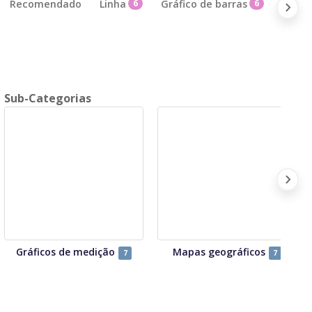
Recomendado
Linha
6
Gráfico de barras
6
Gráfi
Sub-Categorias
Gráficos de medição
Mapas geográficos
7
7