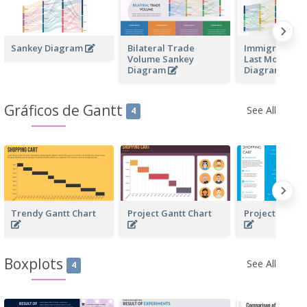
Sankey Diagram
Bilateral Trade
Immigrant Flo
Volume Sankey
Last Month Sa
Diagram
Diagram
Gráficos de Gantt
See All
4
Trendy Gantt Chart
Project Gantt Chart
Project Gantt
Boxplots
See All
4