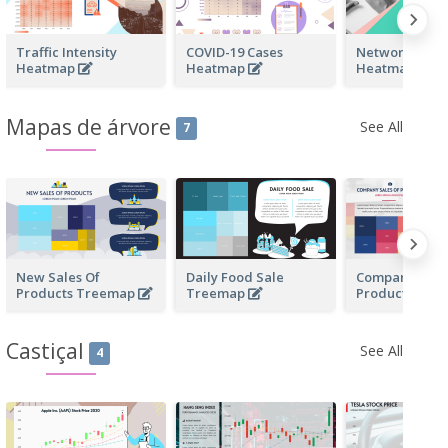
Traffic Intensity
COVID-19 Cases
Network Traff
Heatmap
Heatmap
Heatmap
Mapas de árvore
See All
7
New Sales Of
Daily Food Sale
Company Sale
Products Treemap
Treemap
Products Tre
Castiçal
See All
4