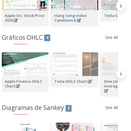
Apple Inc. Stock Price
Hang Seng Index
Tesla Stock P
2020
Candlestick
Gráficos OHLC
See All
4
Apple Finance OHLC
Tesla OHLC Chart
Dow Jones Indu
Chart
Average OHLC
Diagramas de Sankey
See All
3