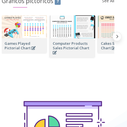
Gráficos pictóricos
See All
7
Games Played
Computer Products
Cakes Sales Pi
Pictorial Chart
Sales Pictorial Chart
Chart