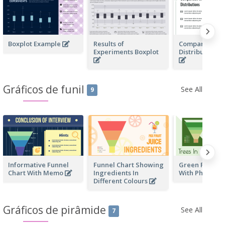
Boxplot Example
Results of
Comparison of
Experiments Boxplot
Distributions 
Gráficos de funil
See All
9
Informative Funnel
Funnel Chart Showing
Green Funnel 
Chart With Memo
Ingredients In
With Photos
Different Colours
Gráficos de pirâmide
See All
7