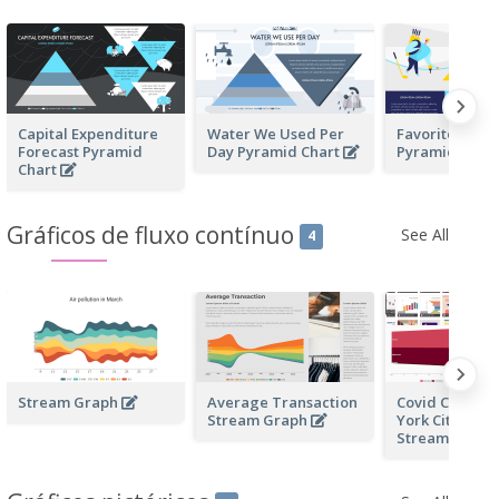
Capital Expenditure
Water We Used Per
Favorite Sport
Forecast Pyramid
Day Pyramid Chart
Pyramid Char
Chart
Gráficos de fluxo contínuo
See All
4
Stream Graph
Average Transaction
Covid Cases i
Stream Graph
York City in 
Stream Grap