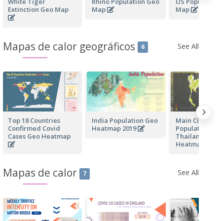
White Tiger
Rhino Population Geo
US Population
Extinction Geo Map
Map
Map
Mapas de calor geográficos
See All
6
Top 18 Countries
India Population Geo
Main Cities by
Confirmed Covid
Heatmap 2019
Population in
Cases Geo Heatmap
Thailand Geo
Heatmap
Mapas de calor
See All
7