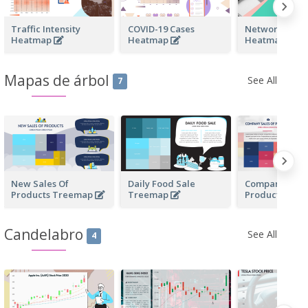
Traffic Intensity
COVID-19 Cases
Network Traff
Heatmap
Heatmap
Heatmap
Mapas de árbol
See All
7
New Sales Of
Daily Food Sale
Company Sale
Products Treemap
Treemap
Products Tre
Candelabro
See All
4