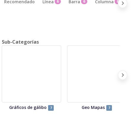
Recomendado
Línea
6
Barra
6
Columna
6
Á
Sub-Categorías
Gráficos de gálibo
Geo Mapas
7
7