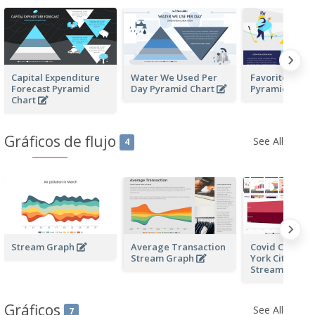
Capital Expenditure
Water We Used Per
Favorite Sport
Forecast Pyramid
Day Pyramid Chart
Pyramid Char
Chart
Gráficos de flujo
See All
4
Stream Graph
Average Transaction
Covid Cases i
Stream Graph
York City in 
Stream Grap
Gráficos
See All
7