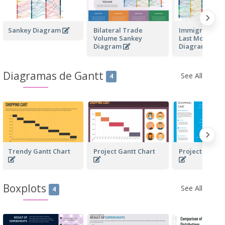
Sankey Diagram
Bilateral Trade
Immigrant Flo
Volume Sankey
Last Month Sa
Diagram
Diagram
Diagramas de Gantt
See All
4
Trendy Gantt Chart
Project Gantt Chart
Project Gantt
Boxplots
See All
4