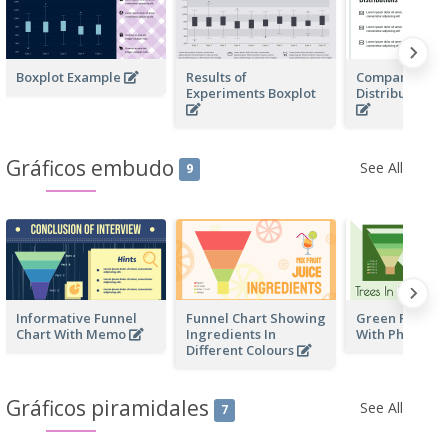
Boxplot Example
Results of
Comparison of
Experiments Boxplot
Distributions 
Gráficos embudo
See All
9
Informative Funnel
Funnel Chart Showing
Green Funnel 
Chart With Memo
Ingredients In
With Photos
Different Colours
Gráficos piramidales
See All
7