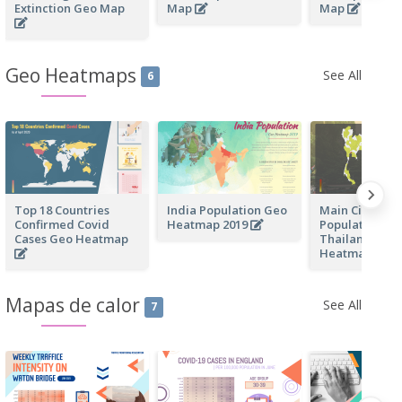
Extinction Geo Map
Map
Map
Geo Heatmaps
See All
6
Top 18 Countries
India Population Geo
Main Cities by
Confirmed Covid
Heatmap 2019
Population in
Cases Geo Heatmap
Thailand Geo
Heatmap
Mapas de calor
See All
7