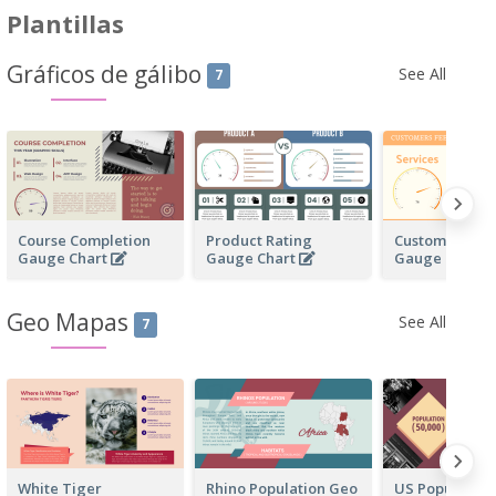
Plantillas
Gráficos de gálibo
See All
7
Course Completion
Product Rating
Customers Fe
Gauge Chart
Gauge Chart
Gauge Chart
Geo Mapas
See All
7
White Tiger
Rhino Population Geo
US Population