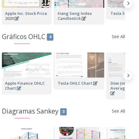
Apple Inc. Stock Price
Hang Seng Index
Tesla Stock P
2020
Candlestick
Gráficos OHLC
See All
4
Apple Finance OHLC
Tesla OHLC Chart
Dow Jones Indu
Chart
Average OHLC
Diagramas Sankey
See All
3