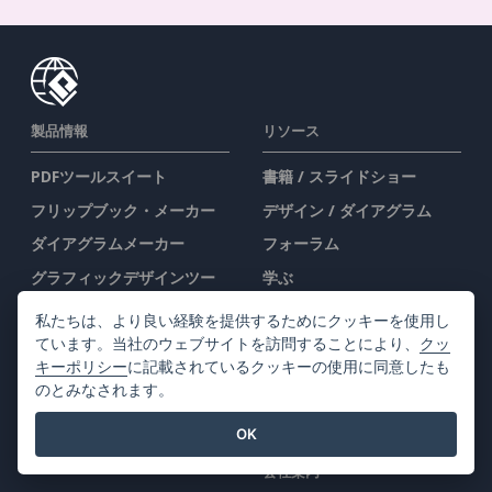
製品情報
リソース
PDFツールスイート
書籍 / スライドショー
フリップブック・メーカー
デザイン / ダイアグラム
ダイアグラムメーカー
フォーラム
グラフィックデザインツー
学ぶ
ル
ブログ
私たちは、より良い経験を提供するためにクッキーを使用し
ドキュメントエディター
ナレッジ
ています。当社のウェブサイトを訪問することにより、
クッ
キーポリシー
に記載されているクッキーの使用に同意したも
プレゼンテーションメーカ
無料ツール
のとみなされます。
ー
サイトマップ
表計算エディター
OK
価格
会社案内