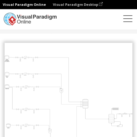
Visual Paradigm Online
Visual Paradigm Desktop
커뮤니티
공유