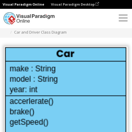
Visual Paradigm Online
Visual Paradigm Desktop
다이어그램
템플릿
클래스 다이어그램
Car and Driver Class Diagram