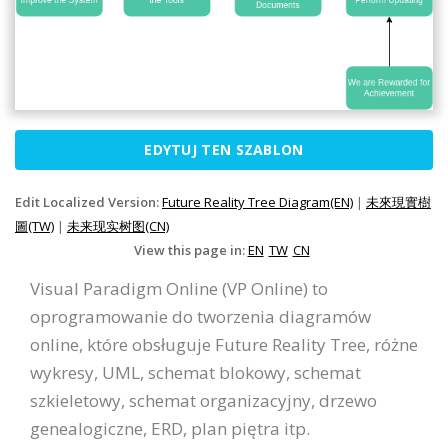
EDYTUJ TEN SZABLON
Edit Localized Version:
Future Reality Tree Diagram(EN)
|
未來現實樹
圖(TW)
|
未来现实树图(CN)
View this page in:
EN
TW
CN
Visual Paradigm Online (VP Online) to
oprogramowanie do tworzenia diagramów
online, które obsługuje Future Reality Tree, różne
wykresy, UML, schemat blokowy, schemat
szkieletowy, schemat organizacyjny, drzewo
genealogiczne, ERD, plan piętra itp.