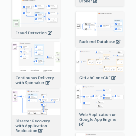
Broker
Fraud Detection
Backend Database
Continuous Delivery
GitLabCloneGKE
with Spinnaker
Web Application on
Google App Engine
Disaster Recovery
with Application
Replication