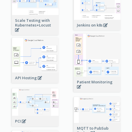
Scale Testing with
Kubernetes+Locust
Jenkins on k8s
API Hosting
Patient Monitoring
PCI
MQTT to PubSub