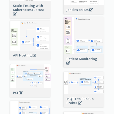
Scale Testing with
Kubernetes+Locust
Jenkins on k8s
API Hosting
Patient Monitoring
PCI
MQTT to PubSub
Broker