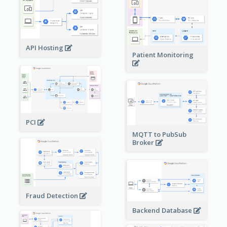
API Hosting
Patient Monitoring
PCI
MQTT to PubSub
Broker
Fraud Detection
Backend Database