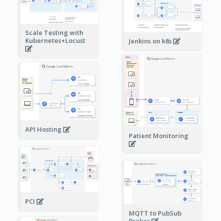
Scale Testing with
Kubernetes+Locust
Jenkins on k8s
API Hosting
Patient Monitoring
PCI
MQTT to PubSub