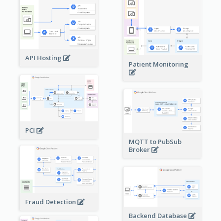
API Hosting
Patient Monitoring
PCI
MQTT to PubSub
Broker
Fraud Detection
Backend Database