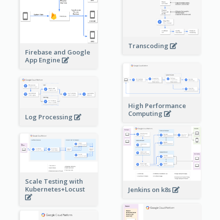
Transcoding
Firebase and Google
App Engine
High Performance
Computing
Log Processing
Scale Testing with
Kubernetes+Locust
Jenkins on k8s