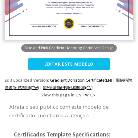
Blue And Pink Gradient Honoring Certificate Design
EDITAR ESTE MODELO
Edit Localized Version:
Gradient Donation Certificate(EN)
|
簡約捐贈
證書(附感謝詞)(TW)
|
简约捐赠证书(附感谢词)(CN)
View this page in:
EN
TW
CN
Atraia o seu público com este modelo de
certificado que chama a atenção.
Certificados Template Specifications: