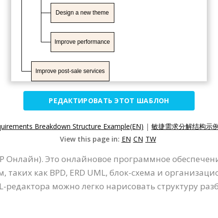
РЕДАКТИРОВАТЬ ЭТОТ ШАБЛОН
quirements Breakdown Structure Example(EN)
|
敏捷需求分解结构示例(
View this page in:
EN
CN
TW
VP Онлайн). Это онлайновое программное обеспечен
мм, таких как BPD, ERD UML, блок-схема и организа
-редактора можно легко нарисовать структуру разб