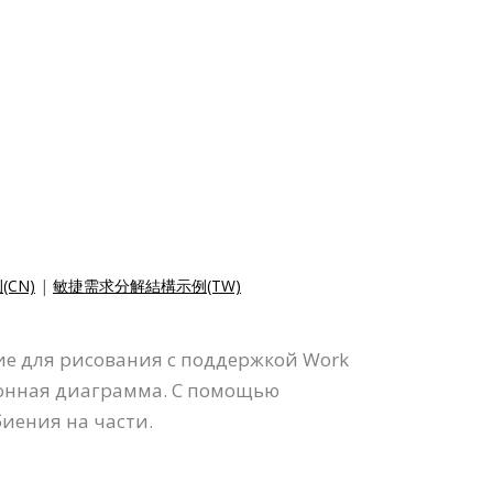
CN)
|
敏捷需求分解結構示例(TW)
ие для рисования с поддержкой Work
ционная диаграмма. С помощью
иения на части.