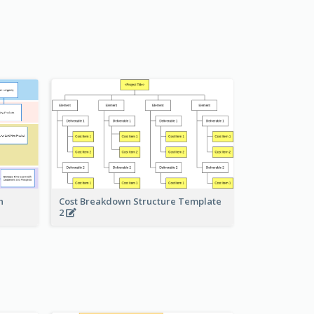
Cost Breakdown Structure Template
n
2