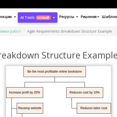
ункции
Ресурсы
Решения
Шабло
AI Tools
НОВЫЙ
бивки работ
Agile Requirements Breakdown Structure Example
Breakdown Structure Exampl