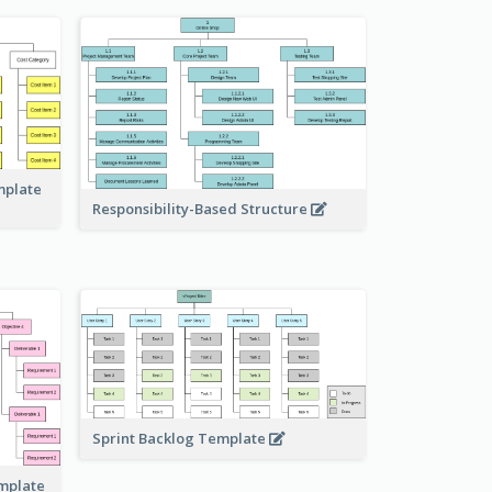
mplate
Responsibility-Based Structure
Sprint Backlog Template
emplate