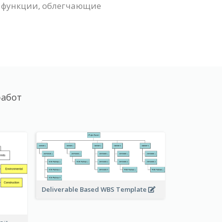
е функции, облегчающие
работ
Deliverable Based WBS Template