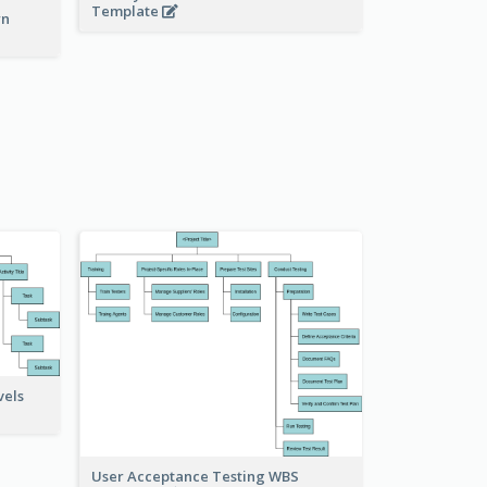
Template
wn
vels
User Acceptance Testing WBS