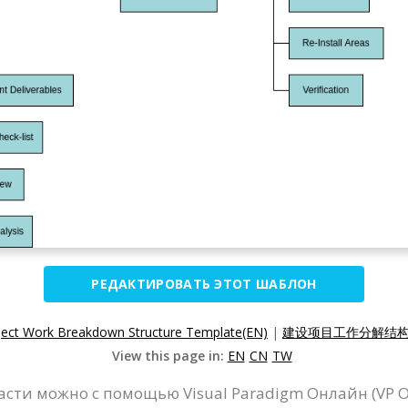
РЕДАКТИРОВАТЬ ЭТОТ ШАБЛОН
ject Work Breakdown Structure Template(EN)
|
建设项目工作分解结构模
View this page in:
EN
CN
TW
асти можно с помощью Visual Paradigm Онлайн (VP О