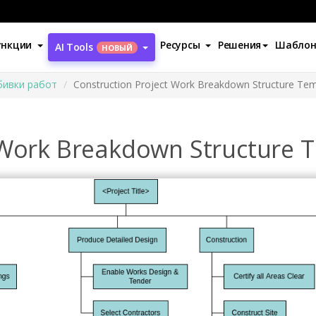
ункции
Ресурсы
Решения
Шабло
AI Tools
НОВЫЙ
бивки работ
Construction Project Work Breakdown Structure Tem
 Work Breakdown Structure 