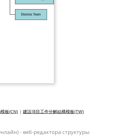
板(CN)
|
建設項目工作分解結構模板(TW)
нлайн) - веб-редактора структуры