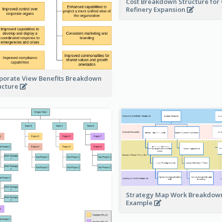
Cost Breakdown Structure for 
Refinery Expansion
porate View Benefits Breakdown
ucture
Strategy Map Work Breakdow
Example