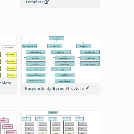
Template
mplate
Responsibility-Based Structure