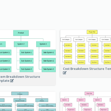
Cost Breakdown Structure Te
tem Breakdown Structure
mplate