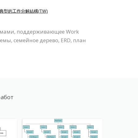
典型的工作分解結構(TW)
раммами, поддерживающее Work
емы, семейное дерево, ERD, план
работ