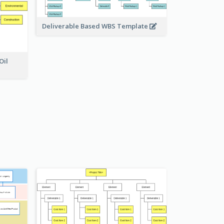
Deliverable Based WBS Template
Oil