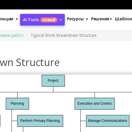
ункции
Ресурсы
Решения
Шабло
AI Tools
НОВЫЙ
бивки работ
Typical Work Breakdown Structure
wn Structure