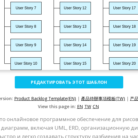
РЕДАКТИРОВАТЬ ЭТОТ ШАБЛОН
ersion:
Product Backlog Template(EN)
|
產品待辦事項模板(TW)
|
产品
View this page in:
EN
TW
CN
- это онлайновое программное обеспечение для ри
р диаграмм, включая UML, ERD, организационную ди
тро и легко создавать структуру разбиения на час