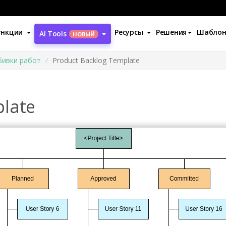
ункции
Ресурсы
Решения
Шабло
AI Tools
НОВЫЙ
бивки работ
Product Backlog Template
plate