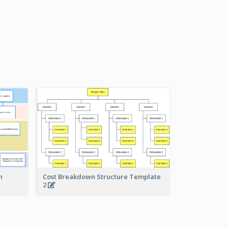
Cost Breakdown Structure Template
n
2