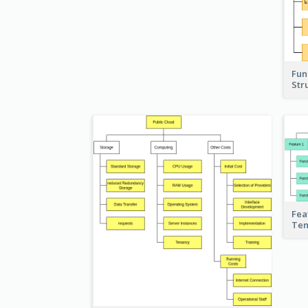
Fun
Str
Fea
Te