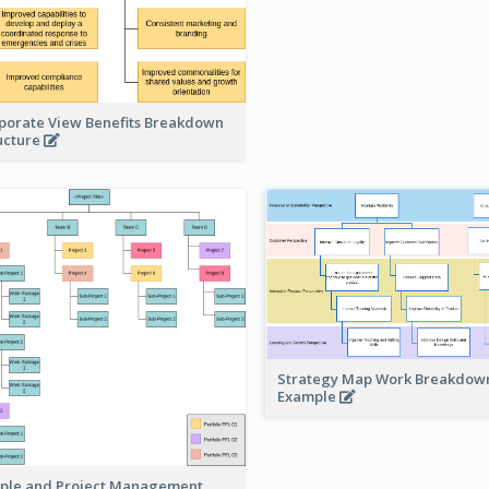
porate View Benefits Breakdown
ucture
Strategy Map Work Breakdow
Example
ple and Project Management