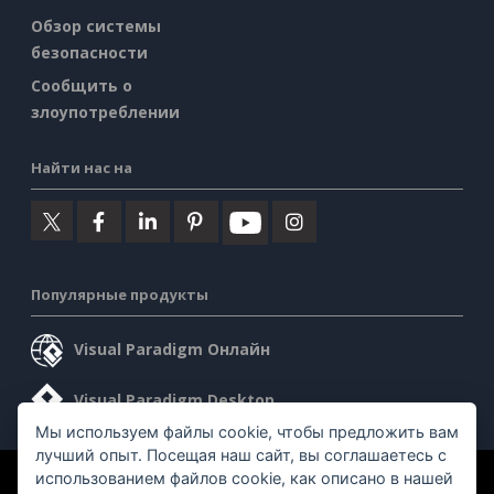
Обзор системы
безопасности
Сообщить о
злоупотреблении
Найти нас на
Популярные продукты
Visual Paradigm Онлайн
Visual Paradigm Desktop
Мы используем файлы cookie, чтобы предложить вам
лучший опыт. Посещая наш сайт, вы соглашаетесь с
использованием файлов cookie, как описано в нашей
©2026 by Visual Paradigm. Все права защищены.