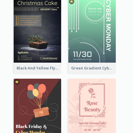
Black And Yellow Flyer Of Desert Class
Green Gradient Cyber Monday Flyer With White Decorations