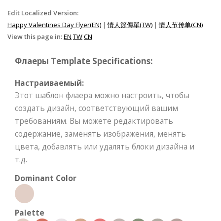
Edit Localized Version:
Happy Valentines Day Flyer(EN)
|
情人節傳單(TW)
|
情人节传单(CN)
View this page in:
EN
TW
CN
Флаеры Template Specifications:
Настраиваемый:
Этот шаблон флаера можно настроить, чтобы
создать дизайн, соответствующий вашим
требованиям. Вы можете редактировать
содержание, заменять изображения, менять
цвета, добавлять или удалять блоки дизайна и
т.д.
Dominant Color
Palette