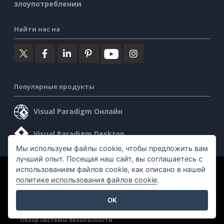
злоупотреблении
Найти нас на
Популярные продукты
Visual Paradigm Онлайн
Visual Paradigm Desktop
Мы используем файлы cookie, чтобы предложить вам
лучший опыт. Посещая наш сайт, вы соглашаетесь с
использованием файлов cookie, как описано в нашей
©2026 by Visual Paradigm. Все права защищены.
политике использования файлов cookie
.
Условия предоставления услуг
AI Policy
OK
Политика конфиденциальности
Content Guidelines
Обзор системы безопасности