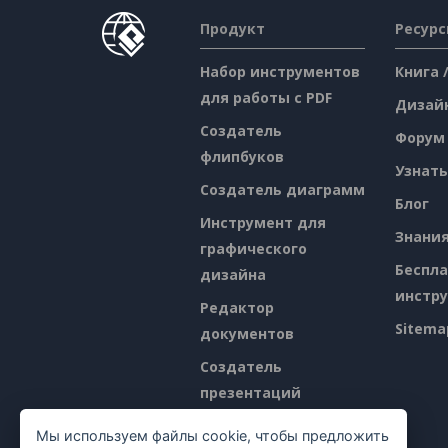
Продукт
Ресур
Набор инструментов
Книга 
для работы с PDF
Дизай
Создатель
Форум
флипбуков
Узнать
Создатель диаграмм
Блог
Инструмент для
Знани
графического
Беспл
дизайна
инстр
Редактор
Sitema
документов
Создатель
презентаций
Редактор
Мы используем файлы cookie, чтобы предложить