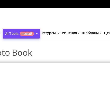
отокниги
Blank Celebration Photo Book
Ресурсы
Решения
Шаблоны
Це
AI Tools
НОВЫЙ
oto Book