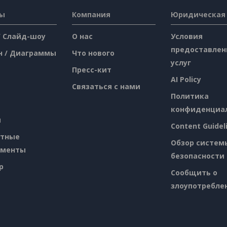
сы
Компания
Юридическая
/ Слайд-шоу
О нас
Условия
предоставлен
н / Диаграммы
Что нового
услуг
Пресс-кит
AI Policy
Связаться с нами
Политика
конфиденциа
я
Content Guidel
атные
Обзор систем
ументы
безопасности
p
Сообщить о
злоупотребле