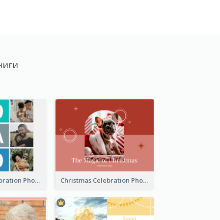
ниги
Best Dads Celebration Photo Book
Christmas Celebration Photo Book