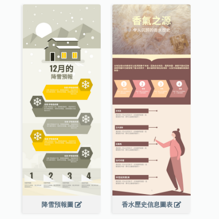
降雪預報圖
香水歷史信息圖表