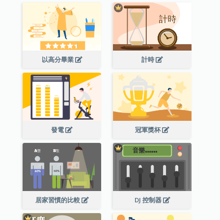
以高分畢業
計時
發電
冠軍獎杯
居家習慣的比較
DJ 控制器