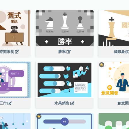
時間限制
勝率
國際象
工作
水果銷售
創意