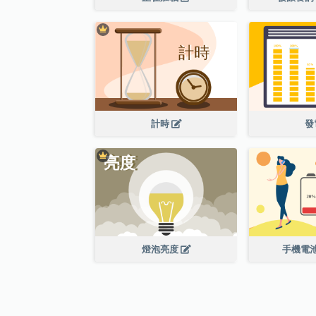
計時
發
燈泡亮度
手機電