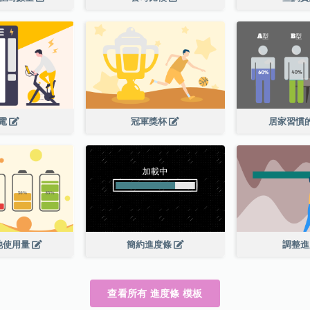
電
冠軍獎杯
居家習慣
池使用量
簡約進度條
調整
查看所有 進度條 模板