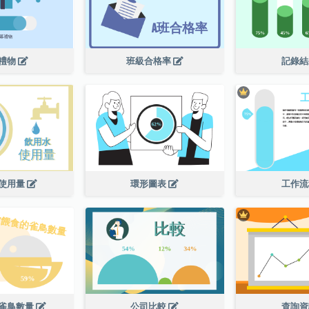
禮物
班級合格率
記錄
使用量
環形圖表
工作
雀鳥數量
公司比較
查詢