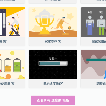
電
冠軍獎杯
居家習慣
池使用量
簡約進度條
調整
查看所有 進度條 模板