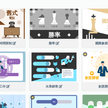
時間限制
勝率
國際象
工作
水果銷售
創意