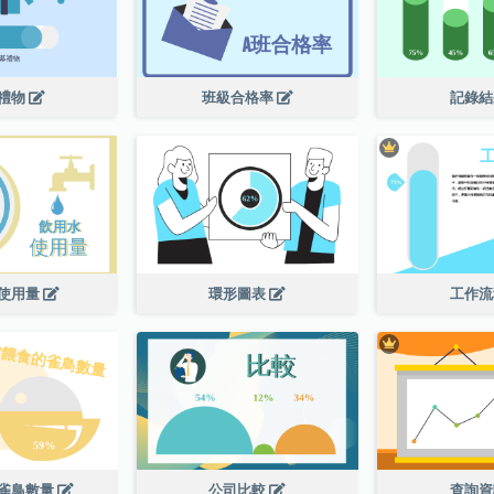
禮物
班級合格率
記錄
使用量
環形圖表
工作
雀鳥數量
公司比較
查詢