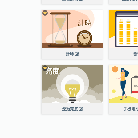
計時
發
燈泡亮度
手機電