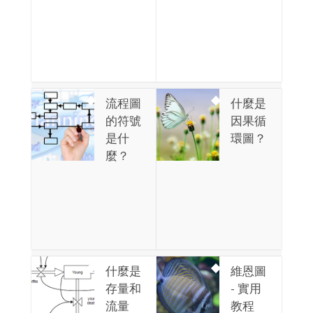
流程圖
什麼是
的符號
因果循
是什
環圖？
麼？
什麼是
維恩圖
存量和
- 實用
流量
教程