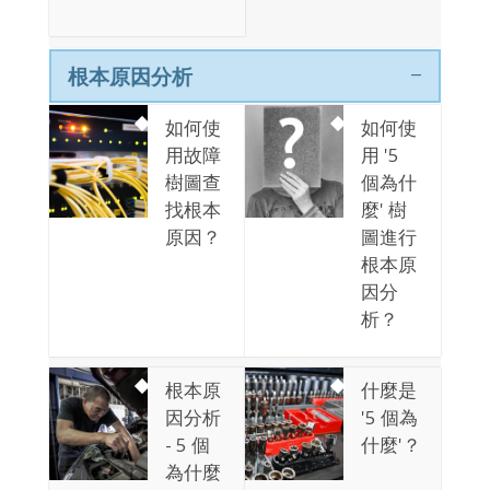
根本原因分析
如何使
如何使
用故障
用 '5
樹圖查
個為什
找根本
麼' 樹
原因？
圖進行
根本原
因分
析？
根本原
什麼是
因分析
'5 個為
- 5 個
什麼'？
為什麼