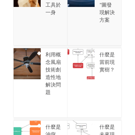
工具於
"圖發
一身
現解決
方案
利用概
什麼是
念風扇
當前現
技術創
實樹？
造性地
解決問
題
什麼是
什麼是
沖突
未來現