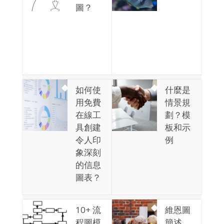
圖？
如何使
什麼是
用免費
情景規
在線工
劃？模
具創建
板和示
令人印
例
象深刻
的信息
圖表？
10+ 流
維恩圖
程圖模
簡述