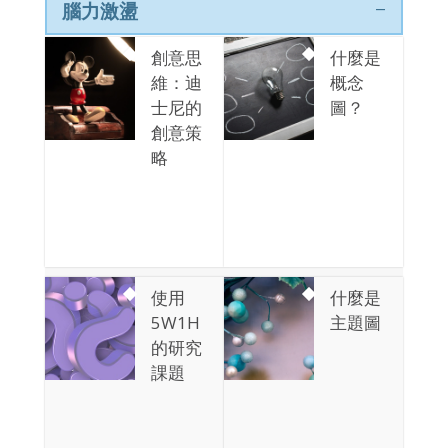
腦力激盪
創意思
什麼是
維：迪
概念
士尼的
圖？
創意策
略
使用
什麼是
5W1H
主題圖
的研究
課題