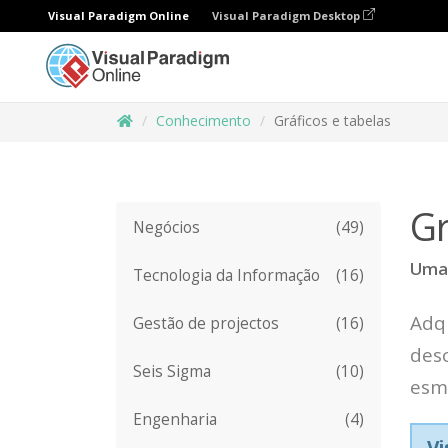
Visual Paradigm Online
Visual Paradigm Desktop
Conhecimento
Gráficos e tabelas
Gr
Negócios
(49)
Uma 
Tecnologia da Informação
(16)
Adqu
Gestão de projectos
(16)
desc
Seis Sigma
(10)
esma
Engenharia
(4)
Vi