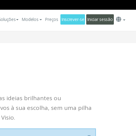
Soluções
Modelos
Preços
Inscrever-se
Iniciar sessão
s ideias brilhantes ou
vos à sua escolha, sem uma pilha
Visio.