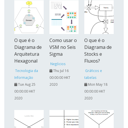
O que é o
Como usar o
O que é o
Diagrama de
VSM no Seis
Diagrama de
Arquitetura
Sigma
Stocks e
Hexagonal
Fluxos?
Negócios
Tecnologia da
Thu Jul 16
Gráficos e
Informação
00:00:00 HKT
tabelas
Tue Aug 25
2020
Mon May 18
00:00:00 HKT
00:00:00 HKT
2020
2020