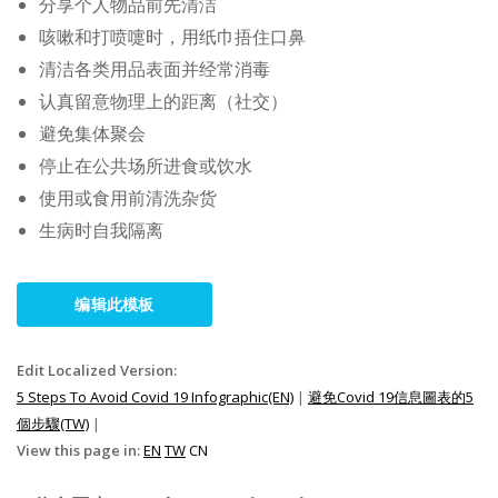
分享个人物品前先清洁
咳嗽和打喷嚏时，用纸巾捂住口鼻
清洁各类用品表面并经常消毒
认真留意物理上的距离（社交）
避免集体聚会
停止在公共场所进食或饮水
使用或食用前清洗杂货
生病时自我隔离
编辑此模板
Edit Localized Version:
5 Steps To Avoid Covid 19 Infographic(EN)
|
避免Covid 19信息圖表的5
個步驟(TW)
|
View this page in:
EN
TW
CN