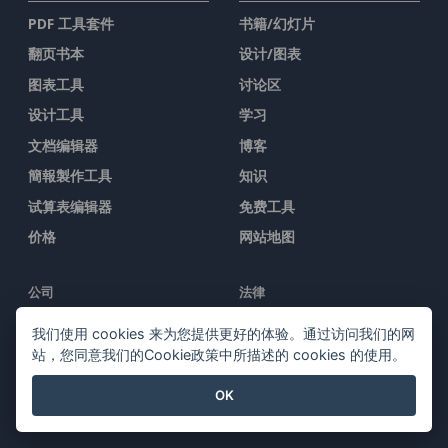
PDF 工具套件
书籍/幻灯片
翻页书本
设计/图表
图表工具
讨论区
设计工具
学习
文档编辑器
博客
簡報製作工具
知识
试算表编辑器
免费工具
价格
网站地图
公司
法律
关于我们
服务条款
我们使用 cookies 来为您提供更好的体验。通过访问我们的网
站，您同意我们的Cookie政策中所描述的 cookies 的使用。
新闻中心
AI Policy
媒体工具包
隐私政策
OK
联系我们
Content Guidelines