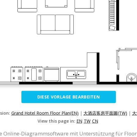
DIESE VORLAGE BEARBEITEN
rsion:
Grand Hotel Room Floor Plan(EN)
|
大酒店客房平面圖(TW)
|
大
View this page in:
EN
TW
CN
ine Online-Diagrammsoftware mit Unterstützung für Floo