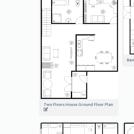
Ban
Two Floors House Ground Floor Plan