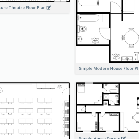
ture Theatre Floor Plan
Simple Modern House Floor P
Simple House Design