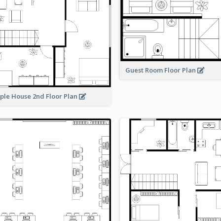
Guest Room Floor Plan
ple House 2nd Floor Plan