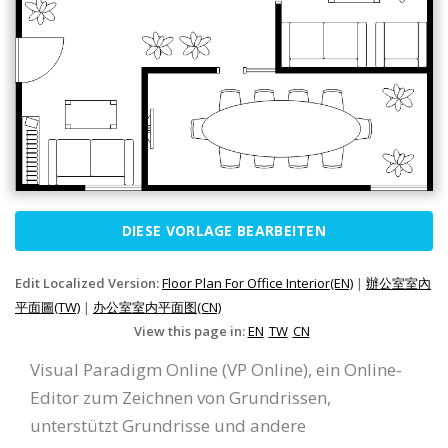
DIESE VORLAGE BEARBEITEN
Edit Localized Version:
Floor Plan For Office Interior(EN)
|
辦公室室內
平面圖(TW)
|
办公室室内平面图(CN)
View this page in:
EN
TW
CN
Visual Paradigm Online (VP Online), ein Online-
Editor zum Zeichnen von Grundrissen,
unterstützt Grundrisse und andere