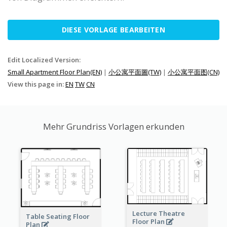
DIESE VORLAGE BEARBEITEN
Edit Localized Version:
Small Apartment Floor Plan(EN)
|
小公寓平面圖(TW)
|
小公寓平面图(CN)
View this page in:
EN
TW
CN
Mehr Grundriss Vorlagen erkunden
Lecture Theatre
Table Seating Floor
Floor Plan
Plan