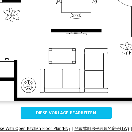
DIESE VORLAGE BEARBEITEN
se With Open Kitchen Floor Plan(EN)
|
開放式廚房平面圖的房子(TW)