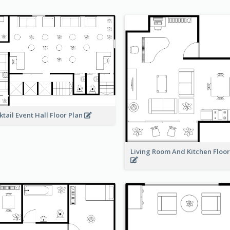
ktail Event Hall Floor Plan
Living Room And Kitchen Floo