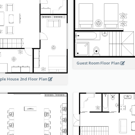
Guest Room Floor Plan
ple House 2nd Floor Plan