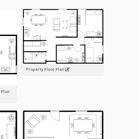
Property Floor Plan
r Plan