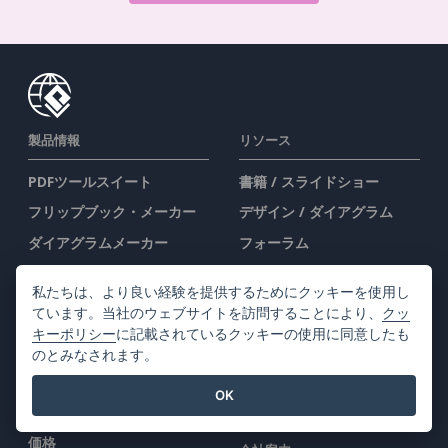
製品情報
リソース
PDFツールスイート
書籍 / スライドショー
フリップブック・メーカー
デザイン / ダイアグラム
ダイアグラムメーカー
フォーラム
グラフィックデザインツー
学ぶ
私たちは、より良い経験を提供するためにクッキーを使用し
ル
ブログ
ています。当社のウェブサイトを訪問することにより、
クッ
ドキュメントエディター
ナレッジ
キーポリシー
に記載されているクッキーの使用に同意したも
のとみなされます。
プレゼンテーションメーカ
無料ツール
ー
サイトマップ
OK
表計算エディター
価格