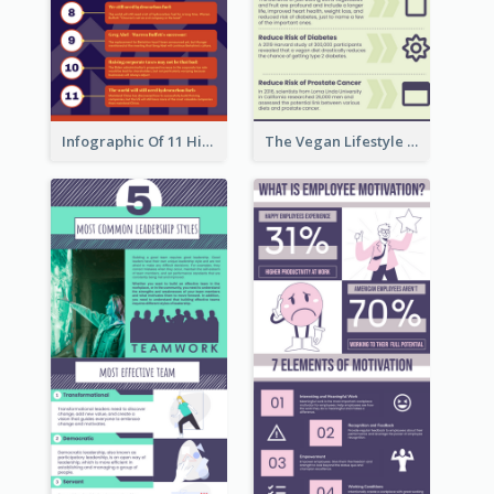
Infographic Of 11 Highlights From Berkshire Hathaway's Shareholder Meeting
The Vegan Lifestyle Infographic