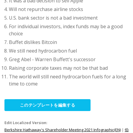
It was a bad decision to sell Apple
Will not repurchase airline stocks
U.S. bank sector is not a bad investment
For individual investors, index funds may be a good
choice
Buffet dislikes Bitcoin
We still need hydrocarbon fuel
Greg Abel - Warren Buffett's successor
Raising corporate taxes may not be that bad
The world will still need hydrocarbon fuels for a long
time to come
このテンプレートを編集する
Edit Localized Version:
Berkshire Hathaway's Shareholder Meeting 2021 Infographic(EN)
|
伯