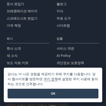
문서 편집기
블로그
프레젠테이션 메이커
지식
스프레드시트 편집기
무료 도구
가격 책정
사이트맵
회사
법률
회사 소개
서비스 약관
새 소식
AI Policy
보도 자료 키트
개인정보 보호정책
문의하기
Content Guidelines
당사는 더 나은 경험을 제공하기 위해 쿠키를 사용합니다. 당
보안 개요
사 웹사이트를 방문하면
쿠키 정책
에 설명된 쿠키 사용에 동의
하는 것으로 간주됩니다.
악용 신고
OK
우리를 찾아