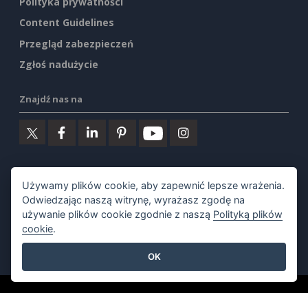
Polityka prywatności
Content Guidelines
Przegląd zabezpieczeń
Zgłoś nadużycie
Znajdź nas na
Polecane produkty
Używamy plików cookie, aby zapewnić lepsze wrażenia.
Odwiedzając naszą witrynę, wyrażasz zgodę na
Visual Paradigm Online
używanie plików cookie zgodnie z naszą
Polityką plików
cookie
.
Visual Paradigm Desktop
OK
©2026 by Visual Paradigm. Wszelkie prawa zastrzeżone.