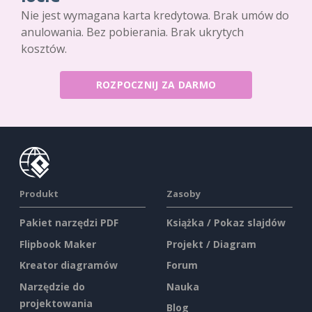
Nie jest wymagana karta kredytowa. Brak umów do
anulowania. Bez pobierania. Brak ukrytych
kosztów.
ROZPOCZNIJ ZA DARMO
Produkt
Zasoby
Pakiet narzędzi PDF
Książka / Pokaz slajdów
Flipbook Maker
Projekt / Diagram
Kreator diagramów
Forum
Narzędzie do
Nauka
projektowania
Blog