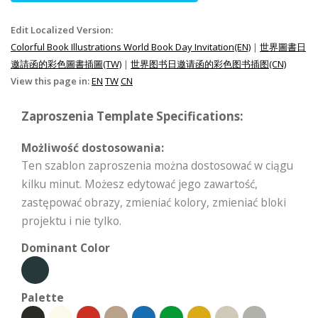
Edit Localized Version:
Colorful Book Illustrations World Book Day Invitation(EN)
|
世界圖書日
邀請函的彩色圖書插圖(TW)
|
世界图书日邀请函的彩色图书插图(CN)
View this page in:
EN
TW
CN
Zaproszenia Template Specifications:
Możliwość dostosowania:
Ten szablon zaproszenia można dostosować w ciągu
kilku minut. Możesz edytować jego zawartość,
zastępować obrazy, zmieniać kolory, zmieniać bloki
projektu i nie tylko.
Dominant Color
Palette