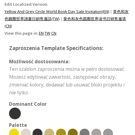
Edit Localized Version:
Yellow And Grey Circle World Book Day Sale Invitation(EN)
|
黃色和灰
色圓圈世界讀書日銷售邀請(TW)
|
黄色和灰色圆圈世界读书日销售邀请
(CN)
View this page in:
EN
TW
CN
Zaproszenia Template Specifications:
Możliwość dostosowania:
Ten szablon zaproszenia można w pełni dostosować.
Możesz edytować zawartość, zastępować obrazy,
zmieniać kolory, dodawać lub usuwać bloki projektu i
nie tylko.
Dominant Color
Palette