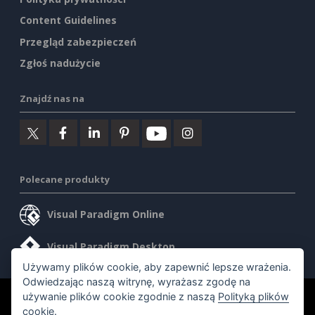
Content Guidelines
Przegląd zabezpieczeń
Zgłoś nadużycie
Znajdź nas na
Polecane produkty
Visual Paradigm Online
Visual Paradigm Desktop
Używamy plików cookie, aby zapewnić lepsze wrażenia.
Odwiedzając naszą witrynę, wyrażasz zgodę na
używanie plików cookie zgodnie z naszą
Polityką plików
©2026 by Visual Paradigm. Wszelkie prawa zastrzeżone.
cookie
.