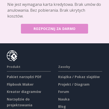
Nie jest wymagana karta kredytowa. Brak umów do
anulowania. Bez pobierania. Brak ukrytych
kosztów.
ROZPOCZNIJ ZA DARMO
Produkt
Zasoby
Pakiet narzędzi PDF
Książka / Pokaz slajdów
Flipbook Maker
Projekt / Diagram
Kreator diagramów
Forum
Narzędzie do
Nauka
projektowania
Blog