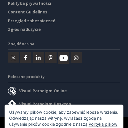
Polityka prywatności
Content Guidelines
Przegląd zabezpieczeń
Zgłoś nadużycie
Znajdź nas na
Polecane produkty
Visual Paradigm Online
Visual Paradigm Desktop
Używamy plików cookie, aby zapewnić lepsze wrażenia.
Odwiedzając naszą witrynę, wyrażasz zgodę na
używanie plików cookie zgodnie z naszą
Polityką plików
©2026 by Visual Paradigm. Wszelkie prawa zastrzeżone.