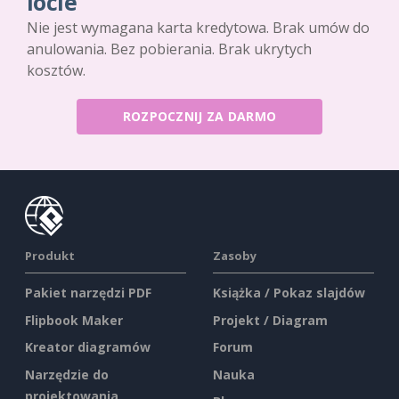
locie
Nie jest wymagana karta kredytowa. Brak umów do
anulowania. Bez pobierania. Brak ukrytych
kosztów.
ROZPOCZNIJ ZA DARMO
Produkt
Zasoby
Pakiet narzędzi PDF
Książka / Pokaz slajdów
Flipbook Maker
Projekt / Diagram
Kreator diagramów
Forum
Narzędzie do
Nauka
projektowania